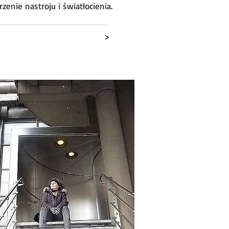
zenie nastroju i światłocienia.
j...
>