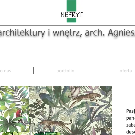
rchitektury i wnętrz, arch. Agnie
o nas
portfolio
oferta
In
Pasj
pan
zab
des