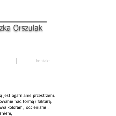
szka Orszulak
kontakt
terior Design Studio
ą jest ogarnianie przestrzeni,
owanie nad formą i fakturą,
awa kolorami, odcieniami i
eniem,